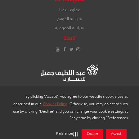
معلومات عنا
معلومات عنا
سياسة الموقع
سياسة الخصوصية
تابعنا
إنستغرام
تويتر
فيس
يوتيوب
بوك
By clicking “Accept”, you agree to our website’s cookie use as
described in our
Cookies Policy
. Otherwise, you may object to such
LANGUAGE
use by clicking “Decline” and you can change your cookie settings at
any time by clicking “Preferences.”
Preferences
Decline
Accept
® 2022 "عبد اللطيف جميل للسيارات"