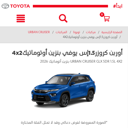
text.skipToNavigatio
text.skipToConten
#ابدأ
0
الصفحة الرئيسية
مركبات
تويوتا
المركبات
URBAN CRUISER
أوربن كروزر1.5إس يوفي بنزين أوتوماتيك4X2
أوربن كروزر1.5إس يوفي بنزين أوتوماتيك4x2
URBAN CRUISER GLX 5DR 1.5L 4X2 بنزين أتوماتيك 2026
*الصورة المعروضة لغرض دعائي وقد لا تمثل الفئة المختارة