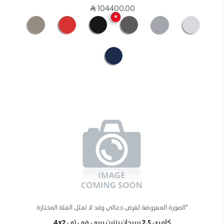
104400.00
★
*الصورة المعروضة لغرض دعائي وقد لا تمثل الفئة المختارة
كامري 2.5 سيدان بنزين سي في تي 4x2