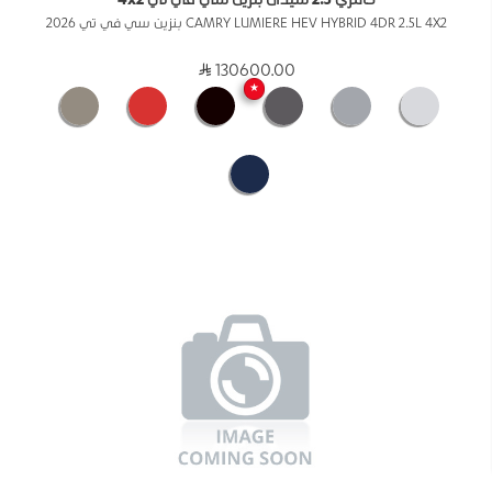
كامري 2.5 سيدان بنزين سي في تي 4x2
CAMRY LUMIERE HEV HYBRID 4DR 2.5L 4X2 بنزين سي في تي 2026
130600.00
★