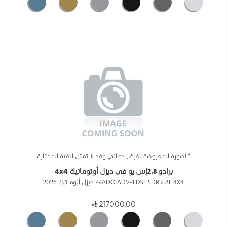
*الصورة المعروضة لغرض دعائي وقد لا تمثل الفئة المختارة
برادو 2.8إس يو في ديزل أوتوماتيك 4x4
PRADO ADV-1 DSL 5DR 2.8L 4X4 ديزل أتوماتيك 2026
217000.00