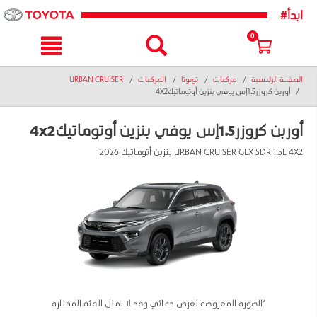
text.skipToNavigatio
text.skipToConten
#ابدأ
0
الصفحة الرئيسية
مركبات
تويوتا
المركبات
URBAN CRUISER
أوربن كروزر1.5إس يوفي بنزين أوتوماتيك4X2
أوربن كروزر1.5إس يوفي بنزين أوتوماتيك4x2
URBAN CRUISER GLX 5DR 1.5L 4X2 بنزين أتوماتيك 2026
*الصورة المعروضة لغرض دعائي وقد لا تمثل الفئة المختارة