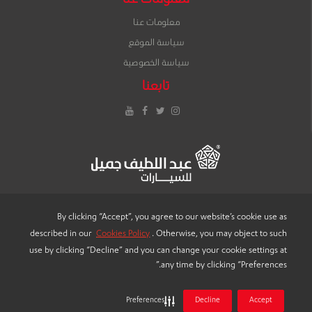
معلومات عنا
معلومات عنا
سياسة الموقع
سياسة الخصوصية
تابعنا
إنستغرام
تويتر
فيس
يوتيوب
بوك
By clicking “Accept”, you agree to our website’s cookie use as
described in our
Cookies Policy
. Otherwise, you may object to such
LANGUAGE
use by clicking “Decline” and you can change your cookie settings at
any time by clicking “Preferences.”
Preferences
Decline
Accept
® 2022 "عبد اللطيف جميل للسيارات"