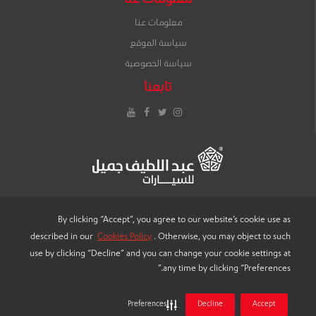
معلومات عنا
معلومات عنا
سياسة الموقع
سياسة الخصوصية
تابعنا
إنستغرام
تويتر
فيس
يوتيوب
بوك
By clicking “Accept”, you agree to our website’s cookie use as
described in our
Cookies Policy
. Otherwise, you may object to such
LANGUAGE
use by clicking “Decline” and you can change your cookie settings at
any time by clicking “Preferences.”
Preferences
Decline
Accept
® 2022 "عبد اللطيف جميل للسيارات"