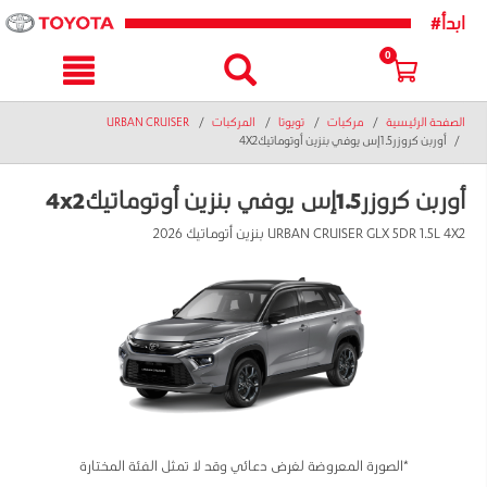
text.skipToNavigatio
text.skipToConten
#ابدأ
0
الصفحة الرئيسية
مركبات
تويوتا
المركبات
URBAN CRUISER
أوربن كروزر1.5إس يوفي بنزين أوتوماتيك4X2
أوربن كروزر1.5إس يوفي بنزين أوتوماتيك4x2
URBAN CRUISER GLX 5DR 1.5L 4X2 بنزين أتوماتيك 2026
*الصورة المعروضة لغرض دعائي وقد لا تمثل الفئة المختارة