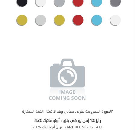
*الصورة المعروضة لغرض دعائي وقد لا تمثل الفئة المختارة
رايز 1.2 إس يو في بنزين أوتوماتيك 4x2
RAIZE XLE 5DR 1.2L 4X2 بنزين أتوماتيك 2026