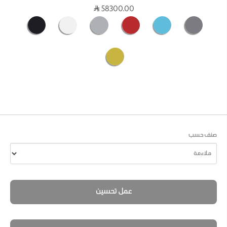
58300.00
صنف حسب
عمل تحسين