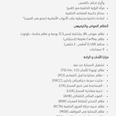
وأزرار تحكم باللمس
مرآه الرؤية الخلفية مع كاميرا
ستائر جانبية للمقاعد الخلفية
اضاءة داخلية محيطية على الأبواب الأمامية (صنع في الصين)*
النظام الصوتي والترفيهي
نظام صوتي JBL بشاشة لمس12.3 بوصة و نظام ملاحة ؛ بلوتوث
نظام Apple CarPlay (لاسلكي)
منافذ USB (3 أمامي , 2 خلفي)
9 سماعات
مزايا الأمان و الراحة
تشغيل السيارة عن بعد
نظام تويوتا للأمان (TSS Ver. 3.0)
- نظام حماية ما قبل التصادم (PCS)
- مثبت سرعة ديناميكي راداري (DRCC)
- المساعدة في تتبع المسار (LTA)
- تنبيه مغادرة المسار (LDA)
- الضوء العالي التلقائي (AHB)
نظام التحذير للنقاط العمياء (BSM)
نظام تنبيه حركة المرور الخلفية (RCTA)
نظام الحماية في المواقف (PKSB)