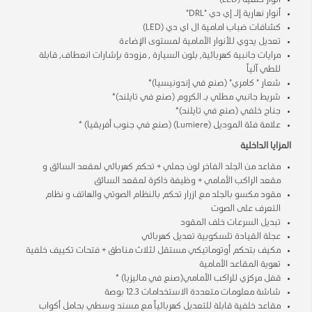
أنوار خلفية (LED)
أنوار نهارية إلـ إي دي "DRL"
كشافات ضباب امامية ال اي دي (LED)
تعديل يدوي للأنوار الأمامية لمستوى الإضاءة
مرايات جانبية كهربائية, بلون السيارة , مزودة بإشارات انعطاف, قابلة
للطي آلياً
شعار " كامري" (صنع في إندونيسيا)*
شريط جانبي مطلي بـ الكروم (صنع في تايلند)*
جناح خلفي (صنع في تايلند)*
علامة فئة الموديل (Lumiere) (صنع في جنوب أفريقيا) *
المزايا الداخلية
مقاعد من الجلد الفاخر لون جملي + تحكم كهربائي لمقعد السائق و
مقعد الراكب الأمامي + وظيفة ذاكرة لمقعد السائق
مقود مكسو بالجلد مع ازرار تحكم بالنظام الصوتي والهاتف و نظام
التعرف على الصوت
تبديل السرعات خلف المقود
عجلة القيادة تلسكوبية تعديل كهربائي
مكيف بتحكم أوتوماتيكي مستقل لثلاث مناطق + فتحات تكييف خلفية
تهوية المقاعد الأمامية
قفل مركزي للراكب الأمامي(صنع في ماليزيا) *
شاشة معلومات متعددة الاستخدامات 12.3 بوصة
مقاعد خلفية قابلة للتعديل كهربائياً مع مسند وسطي بحامل أكواب