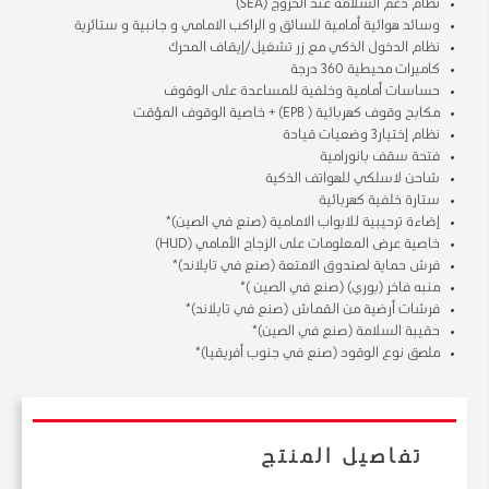
نظام دعم السلامة عند الخروج (SEA)
وسائد هوائية أمامية للسائق و الراكب الامامي و جانبية و ستائرية
نظام الدخول الذكي مع زر تشغيل/إيقاف المحرك
كاميرات محيطية 360 درجة
حساسات أمامية وخلفية للمساعدة على الوقوف
مكابح وقوف كهربائية ( EPB) + خاصية الوقوف المؤقت
نظام إختيار3 وضعيات قيادة
فتحة سقف بانورامية
شاحن لاسلكي للهواتف الذكية
ستارة خلفية كهربائية
إضاءة ترحيبية للابواب الامامية (صنع في الصين)*
خاصية عرض المعلومات على الزجاج الأمامي (HUD)
فرش حماية لصندوق الامتعة (صنع في تايلاند)*
منبه فاخر (بوري) (صنع في الصين )*
فرشات أرضية من القماش (صنع في تايلاند)*
حقيبة السلامة (صنع في الصين)*
ملصق نوع الوقود (صنع في جنوب أفريقيا)*
تفاصيل المنتج