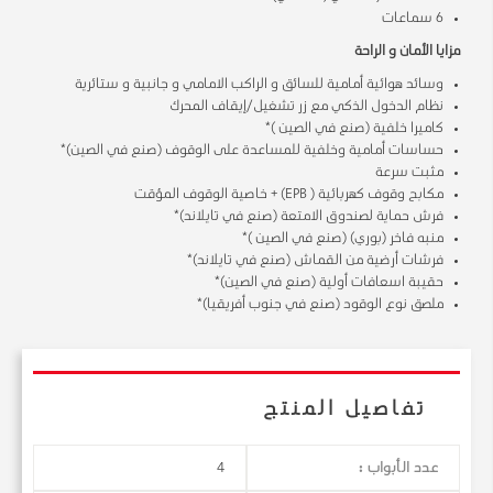
6 سماعات
مزايا الأمان و الراحة
وسائد هوائية أمامية للسائق و الراكب الامامي و جانبية و ستائرية
نظام الدخول الذكي مع زر تشغيل/إيقاف المحرك
كاميرا خلفية (صنع في الصين )*
حساسات أمامية وخلفية للمساعدة على الوقوف (صنع في الصين)*
مثبت سرعة
مكابح وقوف كهربائية ( EPB) + خاصية الوقوف المؤقت
فرش حماية لصندوق الامتعة (صنع في تايلاند)*
منبه فاخر (بوري) (صنع في الصين )*
فرشات أرضية من القماش (صنع في تايلاند)*
حقيبة اسعافات أولية (صنع في الصين)*
ملصق نوع الوقود (صنع في جنوب أفريقيا)*
تفاصيل المنتج
عدد الأبواب :
4