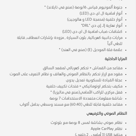
جنوط ألمونيوم قياس 16بوصة (صنع في تايلاند) *
أنوار امامية ال اي دي (LED)
أنوار خلفية (مدمجة LED و هالوجين)
أنوار نهارية إلـ إي دي "DRL"
كشافات ضباب امامية ال اي دي (LED)
مرايات جانبية كهربائية, بلون السيارة , مزودة بإشارات انعطاف, قابلة
للطي آلياً
علامة فئة الموديل (E) (صنع في الهند) *
المزايا الداخلية
مقاعد من القماش + تحكم كهربائي لمقعد السائق
مقود مع ازرار تحكم بالنظام الصوتي والهاتف و نظام التعرف على الصوت
عجلة القيادة تلسكوبية تعديل يدوي
مكيف بتحكم اوتوماتيكي + فتحات تكييف خلفية
قفل مركزي للراكب الأمامي(صنع في ماليزيا) *
شاشة معلومات متعددة الاستخدامات 7 بوصة
مقاعد خلفية قابلة للطي (60:40) مع مسند وسطي بحامل أكواب
النظام الصوتي والترفيهي
نظام صوتي بشاشة لمس 8 بوصة مع بلوتوث
نظام Apple CarPlay
منافذ USB (3 أمامي , 2 خلفي)