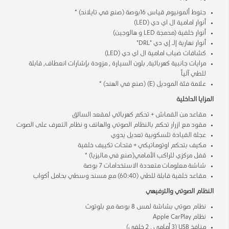
جنوط ألمونيوم قياس 16بوصة (صنع في تايلاند) *
أنوار امامية ال اي دي (LED)
أنوار خلفية (مدمجة LED و هالوجين)
أنوار نهارية إلـ إي دي "DRL"
كشافات ضباب امامية ال اي دي (LED)
مرايات جانبية كهربائية, بلون السيارة , مزودة بإشارات انعطاف, قابلة
للطي آلياً
علامة فئة الموديل (E) (صنع في الهند) *
المزايا الداخلية
مقاعد من القماش + تحكم كهربائي لمقعد السائق
مقود مع ازرار تحكم بالنظام الصوتي والهاتف و نظام التعرف على الصوت
عجلة القيادة تلسكوبية تعديل يدوي
مكيف بتحكم اوتوماتيكي + فتحات تكييف خلفية
قفل مركزي للراكب الأمامي(صنع في ماليزيا) *
شاشة معلومات متعددة الاستخدامات 7 بوصة
مقاعد خلفية قابلة للطي (60:40) مع مسند وسطي بحامل أكواب
النظام الصوتي والترفيهي
نظام صوتي بشاشة لمس 8 بوصة مع بلوتوث
نظام Apple CarPlay
منافذ USB (3 أمامي , 2 خلفي)