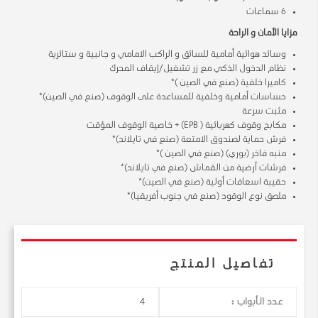
6 سماعات
مزايا الأمان و الراحة
وسائد هوائية أمامية للسائق و الراكب الامامي و جانبية و ستائرية
نظام الدخول الذكي مع زر تشغيل/إيقاف المحرك
كاميرا خلفية (صنع في الصين )*
حساسات أمامية وخلفية للمساعدة على الوقوف (صنع في الصين)*
مثبت سرعة
مكابح وقوف كهربائية ( EPB) + خاصية الوقوف المؤقت
فرش حماية لصندوق الامتعة (صنع في تايلاند)*
منبه فاخر (بوري) (صنع في الصين )*
فرشات أرضية من القماش (صنع في تايلاند)*
حقيبة اسعافات أولية (صنع في الصين)*
ملصق نوع الوقود (صنع في جنوب أفريقيا)*
تفاصيل المنتج
عدد الأبواب :
4