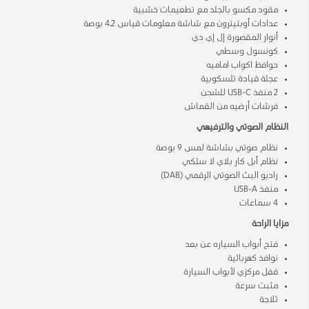
مقود مكسو بالجلد مع تطعيمات خشبية
عدادات أوبتيترون مع شاشة معلومات قياس 4.2 بوصة
أنوار المقصورة إل إي دي
كونسول وسطي
حوافظ اكواب اماميه
عجلة قيادة تلسكوبية
2 منفذ USB-C للشحن
فرشات أرضيه من القماش
النظام الصوتي والترفيهي
نظام صوتي بشاشة لمس 9 بوصة
نظام أبل كار بلاي لا سلكي
راديو البث الصوتي الرقمي (DAB)
منفذ USB-A
4 سماعات
مزايا الراحة
فتح أبواب السياره عن بعد
نوافذ كهربائية
قفل مركزي لأبواب السيارة
مثبت سرعة
ثلاجة