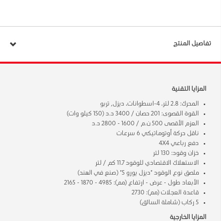
تفاصيل المنتج
المزايا التقنية
المحرك: 2.8 لتر، 4-اسطوانات، ديزل, تربو
القوة القصوى: 201 حصان / 3400 د.د (150 كيلو وات)
العزم الأقصى 500 ن.م / 1600 - 2800 د.د
ناقل حركة أوتوماتيكي 6 سرعات
دفع رباعي 4X4
خزان وقود: 130 لتر
الاستهلاك الاقتصادي للوقود 11.7 كم / لتر
ملصق نوع الوقود "ديزل يورو 5" (صنع في الهند)
الأبعاد طول - عرض - ارتفاع (مم): 4985 - 1870 - 2165
قاعدة العجلات (مم): 2730
5 ركاب (شاملة السائق)
المزايا الخارجية