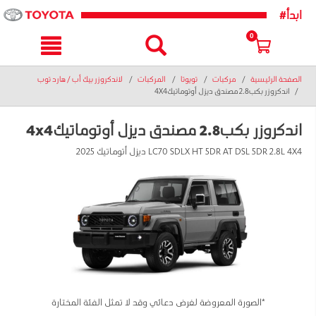
text.skipToNavigatio
text.skipToConten
#ابدأ
0
الصفحة الرئيسية
مركبات
تويوتا
المركبات
لاندكروزر بيك أب / هارد توب
اندكروزر بكب2.8 مصندق ديزل أوتوماتيك4X4
اندكروزر بكب2.8 مصندق ديزل أوتوماتيك4x4
LC70 SDLX HT 5DR AT DSL 5DR 2.8L 4X4 ديزل أتوماتيك 2025
*الصورة المعروضة لغرض دعائي وقد لا تمثل الفئة المختارة