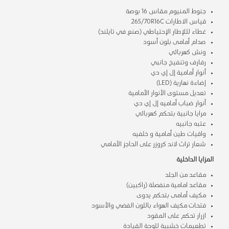
جنوط المنيوم مقاس 16 بوصة
قياس الاطارات 265/70R16C
غطاء لللإطار الإحتياطي (صنع في تايلند)
صدام أمامى بلون أسود
ونش كهربائي
رفارف وتنفيخ جانبي
أنوار أمامية إل إي دي
إضاءة نهارية (LED)
تعديل مستوى الأنوار الأمامية
أنوار ضباب أماميه إل إي دي
مرايا جانبية بتحكم كهربائي
عتبه جانبيه
واقيات طين أمامية و خلفيه
شعار تراث لاند كروزر على الحاجز الأمامي
المزايا الداخلية
مقاعد من الجلد
مقاعد امامية منفصلة (راكبين)
مكيف أمامى بتحكم يدوى
فتحات مكيف الهواء باللون الفضي والأسود
ازرار تحكم على المقود
تطعيمات خشبية للوحة القيادة