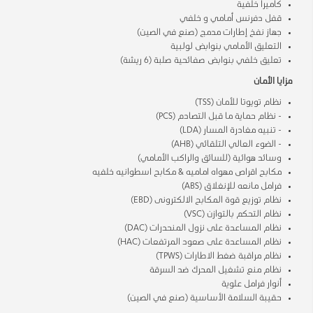
كاميرا خلفية
قفل دفرنس أمامي و خلفي
جهاز نفخ إطارات مدمج (صنع في الصين)
التعليق الأمامي بنوابض لولبية
تعليق خلفي بنوابض صفائحية صلبة (6 ريشة)
مزايا الأمان
نظام تويوتا للأمان (TSS)
- نظام حماية ما قبل التصادم (PCS)
- تنبيه مغادرة المسار (LDA)
- الضوء العالي التلقائي (AHB)
وسائد هوائية (للسائق والراكب الأمامي)
مكابح اقراص مهواه اماميه & مكابح اسطوانيه خلفيه
فرامل مانعه للإنغلاق (ABS)
نظام توزيع قوة المكابح الالكترونى (EBD)
نظام التحكم بالتوازن (VSC)
نظام المساعدة على نزول المنحدرات (DAC)
نظام المساعدة على صعود المرتفعات (HAC)
نظام مراقبة ضغط الاطارات (TPWS)
نظام منع تشغيل المحرك ضد السرقة
أنوار فرامل علوية
حقيبة السلامة الأساسية (صنع في الصين)