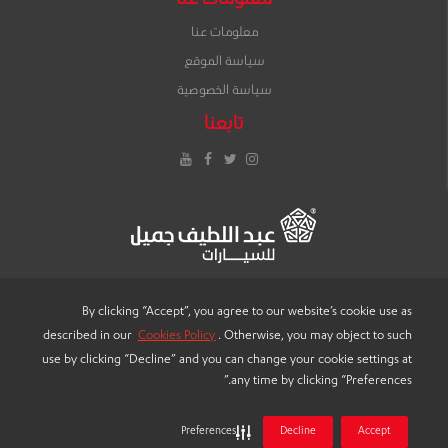
معلومات عنا
معلومات عنا
سياسة الموقع
سياسة الخصوصية
تابعنا
إنستغرام
تويتر
فيس
يوتيوب
بوك
By clicking “Accept”, you agree to our website’s cookie use as
described in our
Cookies Policy
. Otherwise, you may object to such
LANGUAGE
use by clicking “Decline” and you can change your cookie settings at
any time by clicking “Preferences.”
Preferences
Decline
Accept
® 2022 "عبد اللطيف جميل للسيارات"