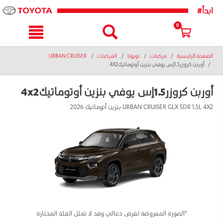
text.skipToNavigatio
text.skipToConten
#ابدأ
0
الصفحة الرئيسية
مركبات
تويوتا
المركبات
URBAN CRUISER
أوربن كروزر1.5إس يوفي بنزين أوتوماتيك4X2
أوربن كروزر1.5إس يوفي بنزين أوتوماتيك4x2
URBAN CRUISER GLX 5DR 1.5L 4X2 بنزين أتوماتيك 2026
*الصورة المعروضة لغرض دعائي وقد لا تمثل الفئة المختارة